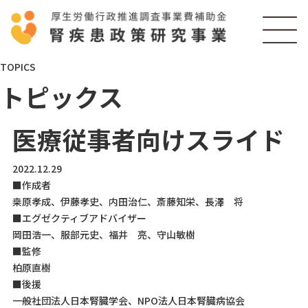
TOPICS
トピックス
医療従事者向けスライド
2022.12.29
■作成者
桒原孝成、伊藤孝史、内田治仁、斎藤知栄、長澤 将
■エグゼクティブアドバイザー
岡田浩一、服部元史、福井 亮、守山敏樹
■監修
柏原直樹
■後援
一般社団法人日本腎臓学会、NPO法人日本腎臓病協会