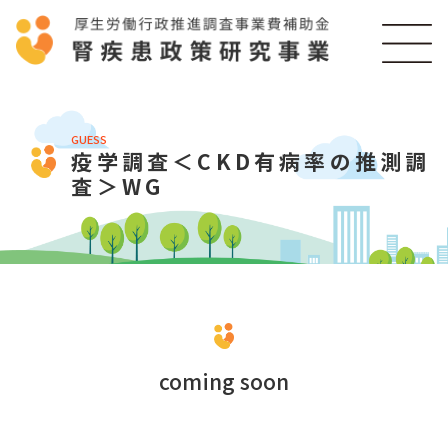
GUESS
疫学調査＜CKD有病率の推測調
査＞WG
coming soon