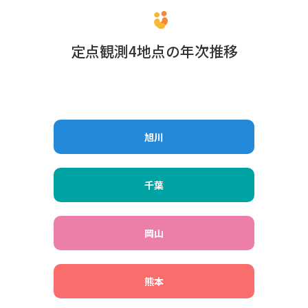
定点観測4地点の年次推移
旭川
千葉
岡山
熊本