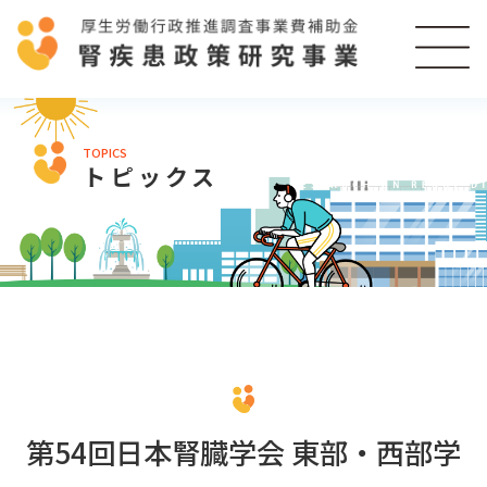
TOPICS
トピックス
第54回日本腎臓学会 東部・西部学